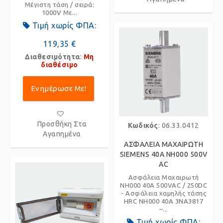
Μέγιστη τάση / σειρά:
1000V Με...
Τιμή χωρίς ΦΠΑ:
119,35 €
Διαθεσιμότητα
:
Μη
διαθέσιμο
Ενημέρωσε Με!
Προσθήκη Στα
Κωδικός
: 06.33.0412
Αγαπημένα
ΑΣΦΑΛΕΙΑ ΜΑΧΑΙΡΩΤΗ
SIEMENS 40Α ΝΗ000 500V
AC
Ασφάλεια Μαχαιρωτή
NH000 40A 500VAC / 250DC
- Ασφάλεια χαμηλής τάσης
HRC NH000 40A 3NA3817
–...
Τιμή χωρίς ΦΠΑ: