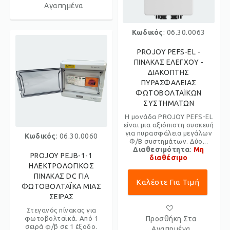
Αγαπημένα
Κωδικός
: 06.30.0063
PROJOY PEFS-EL -
ΠΙΝΑΚΑΣ ΕΛΕΓΧΟΥ -
ΔΙΑΚΟΠΤΗΣ
ΠΥΡΑΣΦΑΛΕΙΑΣ
ΦΩΤΟΒΟΛΤΑΪΚΩΝ
ΣΥΣΤΗΜΑΤΩΝ
Η μονάδα PROJOY PEFS-EL
είναι μια αξιόπιστη συσκευή
για πυρασφάλεια μεγάλων
Κωδικός
: 06.30.0060
Φ/Β συστημάτων. Δύο...
Διαθεσιμότητα
:
Μη
PROJOY PEJB-1-1
διαθέσιμο
ΗΛΕΚΤΡΟΛΟΓΙΚΟΣ
ΠΙΝΑΚΑΣ DC ΓΙΑ
Καλέστε Για Τιμή
ΦΩΤΟΒΟΛΤΑΪΚΑ ΜΙΑΣ
ΣΕΙΡΑΣ
Στεγανός πίνακας για
φωτοβολταϊκά. Από 1
Προσθήκη Στα
σειρά φ/β σε 1 έξοδο.
Αγαπημένα