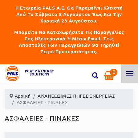
Η Εταιρεία PALS Α.Ε. Θα Παραμείνει Κλειστή
Από Το Σάββατο 8 Αυγούστου Έως Και Την
Κυριακή 23 Αυγούστου.
Μπορείτε Να Καταχωρήσετε Τις Παραγγελίες
Σας Ηλεκτρονικά Ή Μέσω Email. Στις
Αποστολές Των Παραγγελιών Θα Τηρηθεί
Σειρά Προτεραιότητας.
0
POWER & ENERGY
SOLUTIONS
Αρχική
ΑΝΑΝΕΩΣΙΜΕΣ ΠΗΓΕΣ ΕΝΕΡΓΕΙΑΣ
ΑΣΦΑΛΕΙΕΣ - ΠΙΝΑΚΕΣ
ΑΣΦΑΛΕΙΕΣ - ΠΙΝΑΚΕΣ