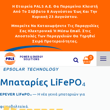
Η Εταιρεία PALS Α.Ε. Θα Παραμείνει Κλειστή
Από Το Σάββατο 8 Αυγούστου Έως Και Την
Κυριακή 23 Αυγούστου.
Μπορείτε Να Καταχωρήσετε Τις Παραγγελίες
Σας Ηλεκτρονικά Ή Μέσω Email. Στις
Αποστολές Των Παραγγελιών Θα Τηρηθεί
Σειρά Προτεραιότητας.
0
POWER & ENERGY
SOLUTIONS
Μπαταρίες LiFePO₄
EPEVER LiFePO₄
— Η νέα γενιά μπαταριών για
φωτοβολταϊκά.