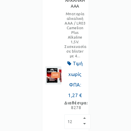
ΑΛΚΑΛΙΚΗ
AAA
Μπαταρία
αλκαλική
AAA / LR03
Camelion
Plus
Alkaline
1,5V.
Συσκευασία
σε blister
με 4...
Τιμή
χωρίς
HOT
ΦΠΑ:
1,27 €
Διαθέσιμα:
8278