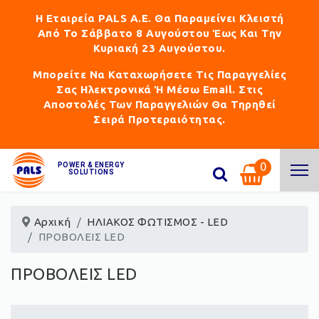
Η Εταιρεία PALS Α.Ε. Θα Παραμείνει Κλειστή
Από Το Σάββατο 8 Αυγούστου Έως Και Την
Κυριακή 23 Αυγούστου.
Μπορείτε Να Καταχωρήσετε Τις Παραγγελίες
Σας Ηλεκτρονικά Ή Μέσω Email. Στις
Αποστολές Των Παραγγελιών Θα Τηρηθεί
Σειρά Προτεραιότητας.
0
POWER & ENERGY
SOLUTIONS
Αρχική
ΗΛΙΑΚΟΣ ΦΩΤΙΣΜΟΣ - LED
ΠΡΟΒΟΛΕΙΣ LED
ΠΡΟΒΟΛΕΙΣ LED