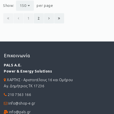
Show:
150
per page
1
2
Επικοινωνία
PALS A.E.
Power & Energy Solutions
ΧΑΡΤΗΣ - Αριστοτέλους 16 και Ομήρου
Αγ. Δημήτριος ΤΚ 17236
210 7563 166
info@shop-e.gr
info@pals.gr