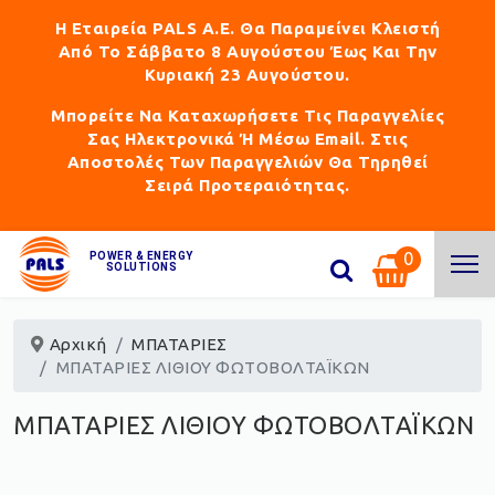
Η Εταιρεία PALS Α.Ε. Θα Παραμείνει Κλειστή
Από Το Σάββατο 8 Αυγούστου Έως Και Την
Κυριακή 23 Αυγούστου.
Μπορείτε Να Καταχωρήσετε Τις Παραγγελίες
Σας Ηλεκτρονικά Ή Μέσω Email. Στις
Αποστολές Των Παραγγελιών Θα Τηρηθεί
Σειρά Προτεραιότητας.
0
POWER & ENERGY
SOLUTIONS
Αρχική
ΜΠΑΤΑΡΙΕΣ
ΜΠΑΤΑΡΙΕΣ ΛΙΘΙΟΥ ΦΩΤΟΒΟΛΤΑΪΚΩΝ
ΜΠΑΤΑΡΙΕΣ ΛΙΘΙΟΥ ΦΩΤΟΒΟΛΤΑΪΚΩΝ