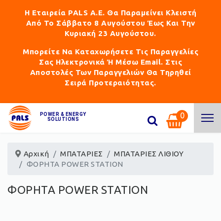
Η Εταιρεία PALS Α.Ε. Θα Παραμείνει Κλειστή
Από Το Σάββατο 8 Αυγούστου Έως Και Την
Κυριακή 23 Αυγούστου.
Μπορείτε Να Καταχωρήσετε Τις Παραγγελίες
Σας Ηλεκτρονικά Ή Μέσω Email. Στις
Αποστολές Των Παραγγελιών Θα Τηρηθεί
Σειρά Προτεραιότητας.
0
POWER & ENERGY
SOLUTIONS
Αρχική
ΜΠΑΤΑΡΙΕΣ
ΜΠΑΤΑΡΙΕΣ ΛΙΘΙΟΥ
ΦΟΡΗΤΑ POWER STATION
ΦΟΡΗΤΑ POWER STATION