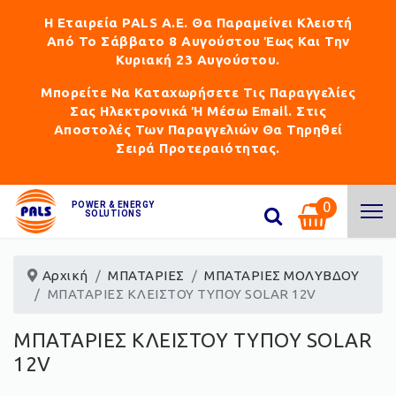
Η Εταιρεία PALS Α.Ε. Θα Παραμείνει Κλειστή
Από Το Σάββατο 8 Αυγούστου Έως Και Την
Κυριακή 23 Αυγούστου.
Μπορείτε Να Καταχωρήσετε Τις Παραγγελίες
Σας Ηλεκτρονικά Ή Μέσω Email. Στις
Αποστολές Των Παραγγελιών Θα Τηρηθεί
Σειρά Προτεραιότητας.
0
POWER & ENERGY
SOLUTIONS
Αρχική
ΜΠΑΤΑΡΙΕΣ
ΜΠΑΤΑΡΙΕΣ ΜΟΛΥΒΔΟΥ
ΜΠΑΤΑΡΙΕΣ ΚΛΕΙΣΤΟΥ ΤΥΠΟΥ SOLAR 12V
ΜΠΑΤΑΡΙΕΣ ΚΛΕΙΣΤΟΥ ΤΥΠΟΥ SOLAR
12V