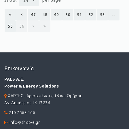
Show:
24
per page
47
48
49
50
51
52
53
...
55
56
Επικοινωνία
PALS A.E.
Power & Energy Solutions
ΧΑΡΤΗΣ - Αριστοτέλους 16 και Ομήρου
Αγ. Δημήτριος ΤΚ 17236
210 7563 166
info@shop-e.gr