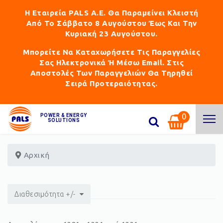
Η Εταιρεία PALS Α.Ε. Θα Παραμείνει Κλειστή
Από Το Σάββατο 8 Αυγούστου Έως Και Την
Κυριακή 23 Αυγούστου.
Μπορείτε Να Καταχωρήσετε Τις Παραγγελίες
Σας Ηλεκτρονικά Ή Μέσω Email. Στις
Αποστολές Των Παραγγελιών Θα Τηρηθεί
Σειρά Προτεραιότητας.
0
POWER & ENERGY
SOLUTIONS
Αρχική
Διαθεσιμότητα +/-