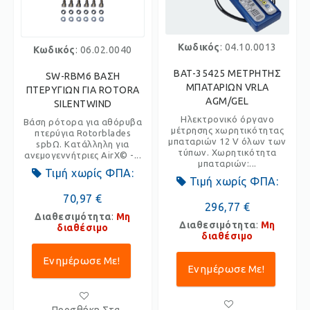
Κωδικός
: 04.10.0013
Κωδικός
: 06.02.0040
BAT-35425 ΜΕΤΡΗΤΗΣ
SW-RBM6 ΒΑΣΗ
ΜΠΑΤΑΡΙΩΝ VRLA
ΠΤΕΡΥΓΙΩΝ ΓΙΑ ROTORA
AGM/GEL
SILENTWIND
Ηλεκτρονικό όργανο
Βάση ρότορα για αθόρυβα
μέτρησης χωρητικότητας
πτερύγια Rotorblades
μπαταριών 12 V όλων των
spbΩ. Κατάλληλη για
τύπων. Χωρητικότητα
ανεμογεννήτριες AirX© -...
μπαταριών:...
Τιμή χωρίς ΦΠΑ:
Τιμή χωρίς ΦΠΑ:
70,97 €
296,77 €
Διαθεσιμότητα
:
Μη
Διαθεσιμότητα
:
Μη
διαθέσιμο
διαθέσιμο
Ενημέρωσε Με!
Ενημέρωσε Με!