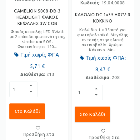
Κωδικός
: 19.04.0008
CAMELION S808-DB-3
ΚΑΛΩΔΙΟ DC 1x35 H07V-R
HEADLIGHT ΦΑΚΟΣ
KOKKINO
ΚΕΦΑΛΗΣ 3W COB
Καλώδιο 1 × 35mm² για
Φακός κεφαλής LED 3Watt
φωτοβολταϊκά. Μεγάλης
με 2 επίπεδα φωτεινότητας,
αντοχής στην ηλιακή
strobe και SOS.
ακτινοβολία. Χρώμα:
Φωτεινότητα: 120...
Κόκκινο. Με...
Τιμή χωρίς ΦΠΑ:
Τιμή χωρίς ΦΠΑ:
5,71 €
8,47 €
Διαθέσιμα:
213
Διαθέσιμα:
208
Στο Καλάθι
Στο Καλάθι
Προσθήκη Στα
Προσθήκη Στα