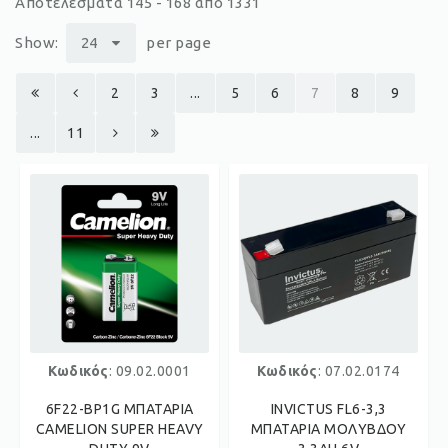
Αποτελέσματα 145 - 168 από 1331
Show:
24
per page
2
3
...
5
6
7
8
9
...
11
Κωδικός
: 09.02.0001
Κωδικός
: 07.02.0174
6F22-BP1G ΜΠΑΤΑΡΙΑ
INVICTUS FL6-3,3
CAMELION SUPER HEAVY
ΜΠΑΤΑΡΙΑ ΜΟΛΥΒΔΟΥ