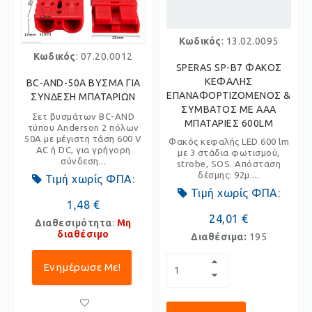
Κωδικός
: 13.02.0095
Κωδικός
: 07.20.0012
SPERAS SP-B7 ΦΑΚΟΣ
ΚΕΦΑΛΗΣ
BC-AND-50A ΒΥΣΜΑ ΓΙΑ
ΕΠΑΝΑΦΟΡΤΙΖΟΜΕΝΟΣ &
ΣΥΝΔΕΣΗ ΜΠΑΤΑΡΙΩΝ
ΣΥΜΒΑΤΟΣ ΜΕ AAA
Σετ βυσμάτων BC-AND
ΜΠΑΤΑΡΙΕΣ 600LM
τύπου Anderson 2 πόλων
50A με μέγιστη τάση 600 V
Φακός κεφαλής LED 600 lm
AC ή DC, για γρήγορη
με 3 στάδια φωτισμού,
σύνδεση...
strobe, SOS. Aπόσταση
δέσμης: 92μ....
Τιμή χωρίς ΦΠΑ:
Τιμή χωρίς ΦΠΑ:
1,48 €
24,01 €
Διαθεσιμότητα
:
Μη
διαθέσιμο
Διαθέσιμα:
195
Ενημέρωσε Με!