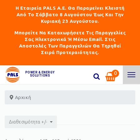
Η Εταιρεία PALS Α.Ε. Θα Παραμείνει Κλειστή
Από Το Σάββατο 8 Αυγούστου Έως Και Την
Κυριακή 23 Αυγούστου.
Μπορείτε Να Καταχωρήσετε Τις Παραγγελίες
Σας Ηλεκτρονικά Ή Μέσω Email. Στις
Αποστολές Των Παραγγελιών Θα Τηρηθεί
Σειρά Προτεραιότητας.
0
POWER & ENERGY
SOLUTIONS
Αρχική
Διαθεσιμότητα +/-