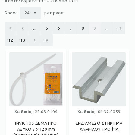
Αποτελέσματα 193 - 216 από 1331
Show:
24
per page
...
5
6
7
8
9
...
11
12
13
Κωδικός
: 22.03.0104
Κωδικός
: 06.32.0059
INVICTUS ΔΕΜΑΤΙΚΟ
ΕΝΔΙΑΜΕΣΟ ΣΤΗΡΙΓΜΑ
ΛΕΥΚΟ 3 x 120 mm
ΧΑΜΗΛΟΥ ΠΡΟΦΙΛ