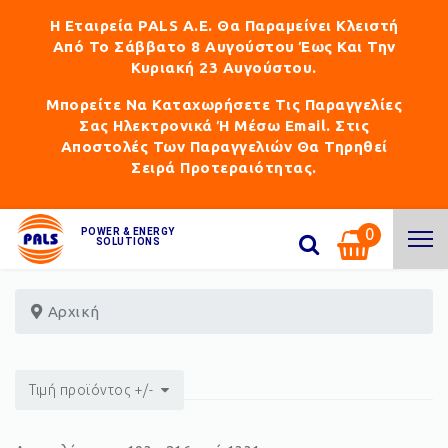
Η Εταιρεία PALS Α.Ε. Θα Παραμείνει Κλειστή
Από Το Σάββατο 8 Αυγούστου Έως Και Την
Κυριακή 23 Αυγούστου.
Μπορείτε Να Καταχωρήσετε Τις Παραγγελίες
Σας Ηλεκτρονικά Ή Μέσω Email. Στις
Αποστολές Των Παραγγελιών Θα Τηρηθεί
Σειρά Προτεραιότητας.
0
POWER & ENERGY
SOLUTIONS
Αρχική
Τιμή προϊόντος +/-