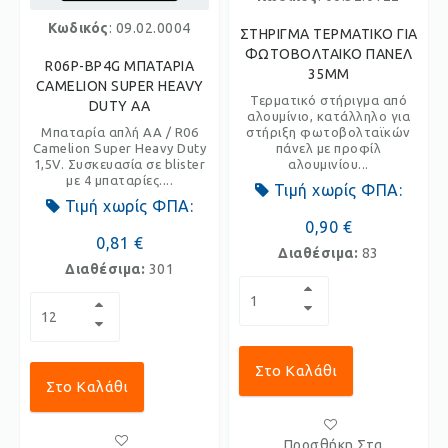
Κωδικός
: 09.02.0004
ΣΤΗΡΙΓΜΑ ΤΕΡΜΑΤΙΚΟ ΓΙΑ
ΦΩΤΟΒΟΛΤΑΙΚΟ ΠΑΝΕΛ
R06P-BP4G ΜΠΑΤΑΡΙΑ
35MM
CAMELION SUPER HEAVY
Τερματικό στήριγμα από
DUTY AA
αλουμίνιο, κατάλληλο για
Μπαταρία απλή AA / R06
στήριξη φωτοβολταϊκών
Camelion Super Heavy Duty
πάνελ με προφίλ
1,5V. Συσκευασία σε blister
αλουμινίου...
με 4 μπαταρίες....
Τιμή χωρίς ΦΠΑ:
Τιμή χωρίς ΦΠΑ:
0,90 €
0,81 €
Διαθέσιμα:
83
Διαθέσιμα:
301
Στο Καλάθι
Στο Καλάθι
Προσθήκη Στα