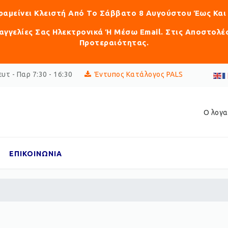
αραμείνει Κλειστή Από Το Σάββατο 8 Αυγούστου Έως Και
γγελίες Σας Ηλεκτρονικά Ή Μέσω Email. Στις Αποστολέ
Προτεραιότητας.
υτ - Παρ 7:30 - 16:30
Έντυπος Κατάλογος PALS
Ο λογα
ΕΠΙΚΟΙΝΩΝΙΑ