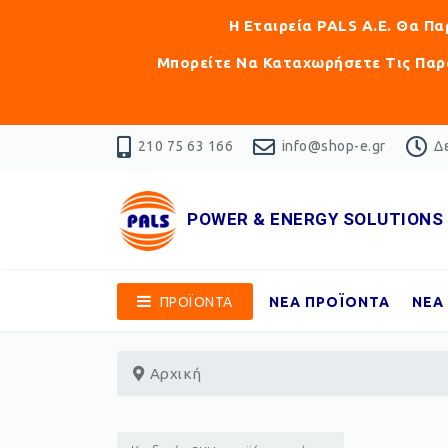
Η Εταιρεία PALS Α.Ε. Θα Π
Μπορείτε Να Καταχωρήσετε Τις Παρα
210 75 63 166
info@shop-e.gr
Δε
POWER & ENERGY SOLUTIONS
ΠΡΟΪΟΝΤΑ
ΝΕΑ ΠΡΟΪΟΝΤΑ
ΝΕΑ
Αρχική