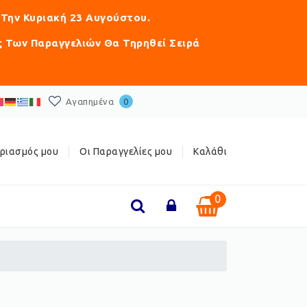
 Την Κυριακή 23 Αυγούστου.
ς Των Παραγγελιών Θα Τηρηθεί Σειρά
Αγαπημένα
0
ριασμός μου
Οι Παραγγελίες μου
Καλάθι
0