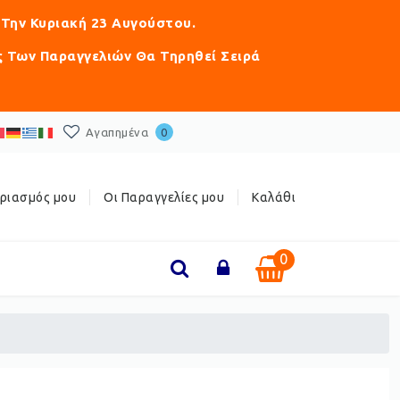
 Την Κυριακή 23 Αυγούστου.
ς Των Παραγγελιών Θα Τηρηθεί Σειρά
Αγαπημένα
0
ριασμός μου
Οι Παραγγελίες μου
Καλάθι
0