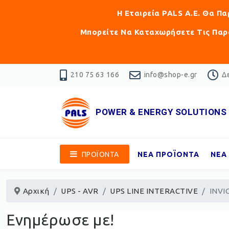
Η Εταιρεία PALS Α.Ε. Θα Π
Μπορείτε Να Καταχωρήσετε Τις Παρα
210 75 63 166
info@shop-e.gr
Δε
POWER & ENERGY SOLUTIONS
ΠΡΟΪΟΝΤΑ
ΝΕΑ ΠΡΟΪΟΝΤΑ
ΝΕΑ
Αρχική
UPS - AVR
UPS LINE INTERACTIVE
INVI
Ενημέρωσε με!