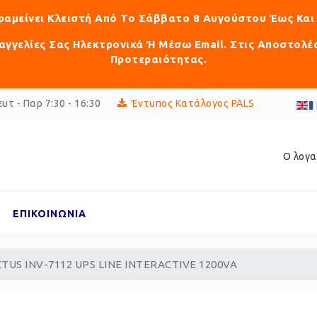
αραμείνει Κλειστή Από Το Σάββατο 8 Αυγούστου Έως Και
γγελίες Σας Ηλεκτρονικά Ή Μέσω Email. Στις Αποστολέ
Προτεραιότητας.
υτ - Παρ 7:30 - 16:30
Έντυπος Κατάλογος PALS
Ο λογα
ΕΠΙΚΟΙΝΩΝΙΑ
CTUS INV-7112 UPS LINE INTERACTIVE 1200VA