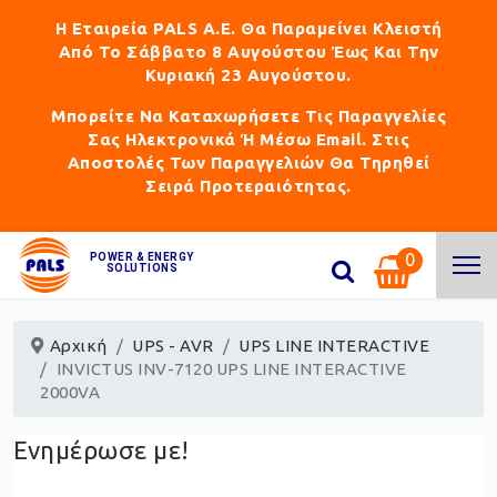
Η Εταιρεία PALS Α.Ε. Θα Παραμείνει Κλειστή
Από Το Σάββατο 8 Αυγούστου Έως Και Την
Κυριακή 23 Αυγούστου.
Μπορείτε Να Καταχωρήσετε Τις Παραγγελίες
Σας Ηλεκτρονικά Ή Μέσω Email. Στις
Αποστολές Των Παραγγελιών Θα Τηρηθεί
Σειρά Προτεραιότητας.
0
POWER & ENERGY
SOLUTIONS
Αρχική
UPS - AVR
UPS LINE INTERACTIVE
INVICTUS INV-7120 UPS LINE INTERACTIVE
2000VA
Ενημέρωσε με!