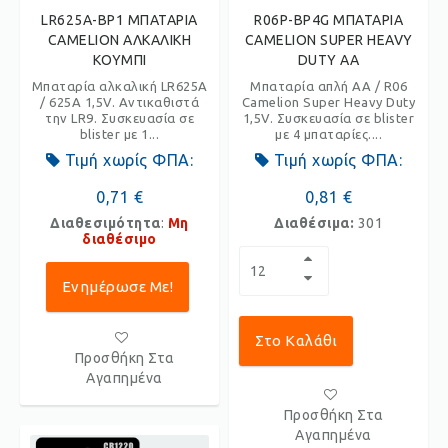
LR625A-BP1 ΜΠΑΤΑΡΙΑ
R06P-BP4G ΜΠΑΤΑΡΙΑ
CAMELION ΑΛΚΑΛΙΚΗ
CAMELION SUPER HEAVY
ΚΟΥΜΠΙ
DUTY AA
Μπαταρία αλκαλική LR625A
Μπαταρία απλή AA / R06
/ 625A 1,5V. Αντικαθιστά
Camelion Super Heavy Duty
την LR9. Συσκευασία σε
1,5V. Συσκευασία σε blister
blister με 1...
με 4 μπαταρίες....
Τιμή χωρίς ΦΠΑ:
Τιμή χωρίς ΦΠΑ:
0,71 €
0,81 €
Διαθεσιμότητα
:
Μη
Διαθέσιμα:
301
διαθέσιμο
Ενημέρωσε Με!
Στο Καλάθι
Προσθήκη Στα
Αγαπημένα
Προσθήκη Στα
Αγαπημένα