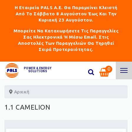
Η Εταιρεία PALS Α.Ε. Θα Παραμείνει Κλειστή
Από Το Σάββατο 8 Αυγούστου Έως Και Την
Κυριακή 23 Αυγούστου.
Μπορείτε Να Καταχωρήσετε Τις Παραγγελίες
Σας Ηλεκτρονικά Ή Μέσω Email. Στις
Αποστολές Των Παραγγελιών Θα Τηρηθεί
Σειρά Προτεραιότητας.
0
POWER & ENERGY
SOLUTIONS
Αρχική
1.1 CAMELION