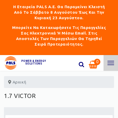
Η Εταιρεία PALS Α.Ε. Θα Παραμείνει Κλειστή
Από Το Σάββατο 8 Αυγούστου Έως Και Την
Κυριακή 23 Αυγούστου.
Μπορείτε Να Καταχωρήσετε Τις Παραγγελίες
Σας Ηλεκτρονικά Ή Μέσω Email. Στις
Αποστολές Των Παραγγελιών Θα Τηρηθεί
Σειρά Προτεραιότητας.
0
POWER & ENERGY
SOLUTIONS
Αρχική
1.7 VICTOR