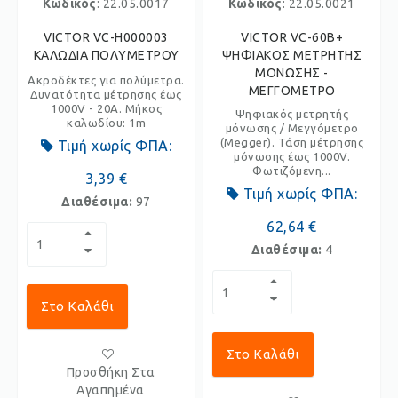
Κωδικός
: 22.05.0017
Κωδικός
: 22.05.0021
VICTOR VC-H000003
VICTOR VC-60B+
ΚΑΛΩΔΙΑ ΠΟΛΥΜΕΤΡΟΥ
ΨΗΦΙΑΚΟΣ ΜΕΤΡΗΤΗΣ
ΜΟΝΩΣΗΣ -
Ακροδέκτες για πολύμετρα.
ΜΕΓΓΟΜΕΤΡΟ
Δυνατότητα μέτρησης έως
1000V - 20A. Μήκος
Ψηφιακός μετρητής
καλωδίου: 1m
μόνωσης / Μεγγόμετρο
(Megger). Τάση μέτρησης
Τιμή χωρίς ΦΠΑ:
μόνωσης έως 1000V.
Φωτιζόμενη...
3,39 €
Τιμή χωρίς ΦΠΑ:
Διαθέσιμα:
97
62,64 €
Διαθέσιμα:
4
Στο Καλάθι
Στο Καλάθι
Προσθήκη Στα
Αγαπημένα