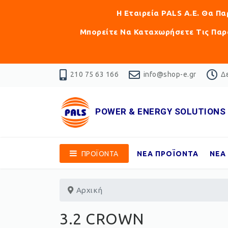
Η Εταιρεία PALS Α.Ε. Θα Π
Μπορείτε Να Καταχωρήσετε Τις Παρα
210 75 63 166
info@shop-e.gr
Δε
POWER & ENERGY SOLUTIONS
ΠΡΟΪΟΝΤΑ
ΝΕΑ ΠΡΟΪΟΝΤΑ
ΝΕΑ
Αρχική
3.2 CROWN