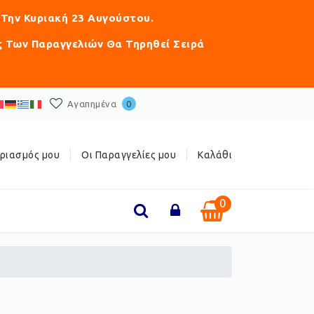
 Την Κυριακή 23 Αυγούστου.
ς Των Παραγγελιών Θα Τηρηθεί Σειρά
Αγαπημένα
0
ριασμός μου
Οι Παραγγελίες μου
Καλάθι
0