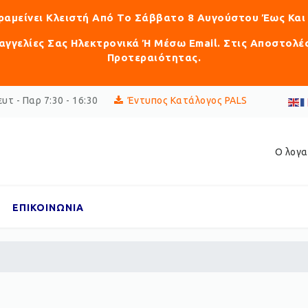
αραμείνει Κλειστή Από Το Σάββατο 8 Αυγούστου Έως Και
γγελίες Σας Ηλεκτρονικά Ή Μέσω Email. Στις Αποστολέ
Προτεραιότητας.
υτ - Παρ 7:30 - 16:30
Έντυπος Κατάλογος PALS
Ο λογα
ΕΠΙΚΟΙΝΩΝΙΑ