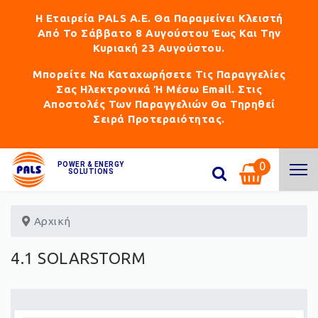
Η Εταιρεία PALS Α.Ε. Θα Παραμείνει Κλειστή
Από Το Σάββατο 8 Αυγούστου Έως Και Την
Κυριακή 23 Αυγούστου.
Μπορείτε Να Καταχωρήσετε Τις Παραγγελίες
Σας Ηλεκτρονικά Ή Μέσω Email. Στις
Αποστολές Των Παραγγελιών Θα Τηρηθεί
Σειρά Προτεραιότητας.
0
POWER & ENERGY
SOLUTIONS
Αρχική
4.1 SOLARSTORM