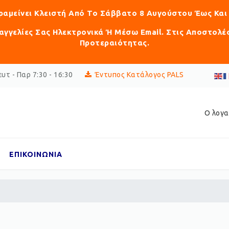
αραμείνει Κλειστή Από Το Σάββατο 8 Αυγούστου Έως Και
γγελίες Σας Ηλεκτρονικά Ή Μέσω Email. Στις Αποστολέ
Προτεραιότητας.
υτ - Παρ 7:30 - 16:30
Έντυπος Κατάλογος PALS
Ο λογα
ΕΠΙΚΟΙΝΩΝΙΑ