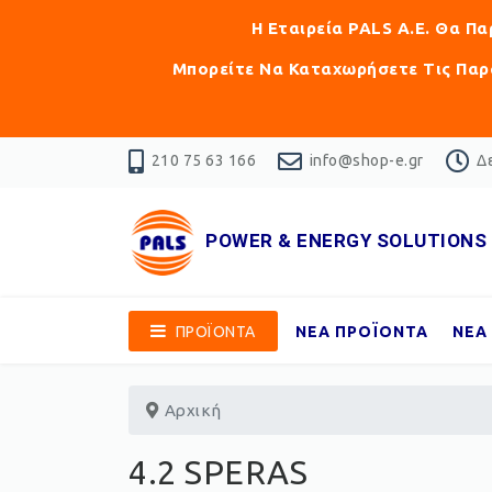
Η Εταιρεία PALS Α.Ε. Θα Π
Μπορείτε Να Καταχωρήσετε Τις Παρα
210 75 63 166
info@shop-e.gr
Δε
POWER & ENERGY SOLUTIONS
ΠΡΟΪΟΝΤΑ
ΝΕΑ ΠΡΟΪΟΝΤΑ
ΝΕΑ
Αρχική
4.2 SPERAS