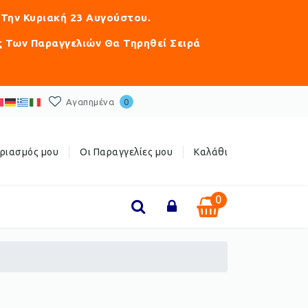
 Την Κυριακή 23 Αυγούστου.
ς Των Παραγγελιών Θα Τηρηθεί Σειρά
Αγαπημένα
0
ριασμός μου
Οι Παραγγελίες μου
Καλάθι
0