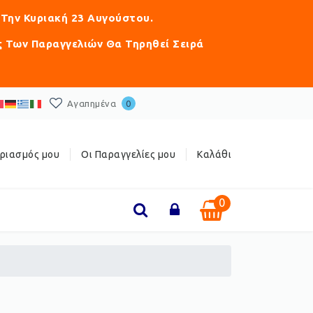
 Την Κυριακή 23 Αυγούστου.
ς Των Παραγγελιών Θα Τηρηθεί Σειρά
Αγαπημένα
0
ριασμός μου
Οι Παραγγελίες μου
Καλάθι
0