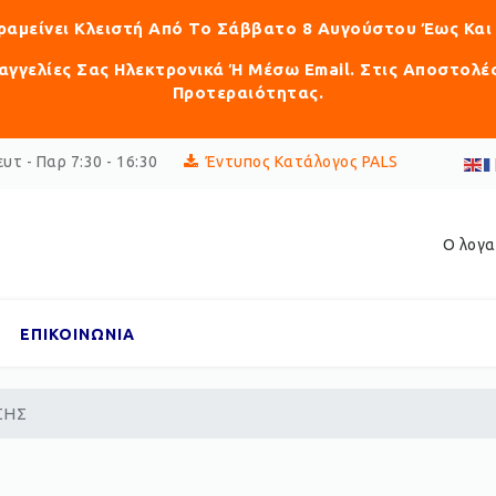
αραμείνει Κλειστή Από Το Σάββατο 8 Αυγούστου Έως Και
γγελίες Σας Ηλεκτρονικά Ή Μέσω Email. Στις Αποστολέ
Προτεραιότητας.
υτ - Παρ 7:30 - 16:30
Έντυπος Κατάλογος PALS
Ο λογα
ΕΠΙΚΟΙΝΩΝΙΑ
ΣΗΣ