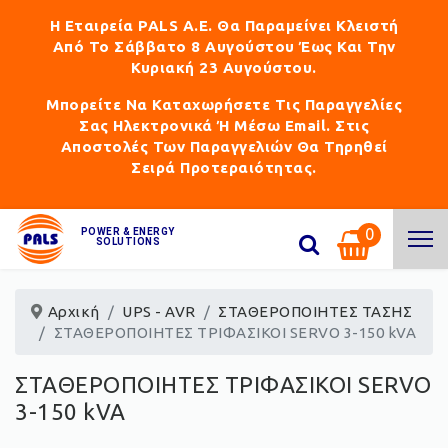
Η Εταιρεία PALS Α.Ε. Θα Παραμείνει Κλειστή
Από Το Σάββατο 8 Αυγούστου Έως Και Την
Κυριακή 23 Αυγούστου.
Μπορείτε Να Καταχωρήσετε Τις Παραγγελίες
Σας Ηλεκτρονικά Ή Μέσω Email. Στις
Αποστολές Των Παραγγελιών Θα Τηρηθεί
Σειρά Προτεραιότητας.
0
POWER & ENERGY
SOLUTIONS
Αρχική
UPS - AVR
ΣΤΑΘΕΡΟΠΟΙΗΤΕΣ ΤΑΣΗΣ
ΣΤΑΘΕΡΟΠΟΙΗΤΕΣ ΤΡΙΦΑΣΙΚΟΙ SERVO 3-150 kVA
ΣΤΑΘΕΡΟΠΟΙΗΤΕΣ ΤΡΙΦΑΣΙΚΟΙ SERVO
3-150 kVA