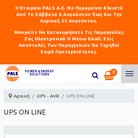
Η Εταιρεία PALS Α.Ε. Θα Παραμείνει Κλειστή
Από Το Σάββατο 8 Αυγούστου Έως Και Την
Κυριακή 23 Αυγούστου.
Μπορείτε Να Καταχωρήσετε Τις Παραγγελίες
Σας Ηλεκτρονικά Ή Μέσω Email. Στις
Αποστολές Των Παραγγελιών Θα Τηρηθεί
Σειρά Προτεραιότητας.
0
POWER & ENERGY
SOLUTIONS
Αρχική
UPS - AVR
UPS ON LINE
UPS ON LINE