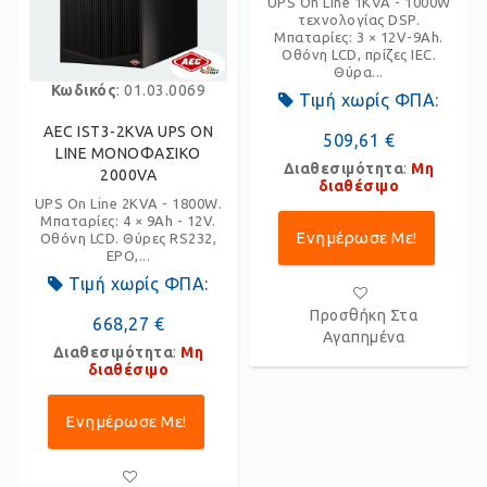
UPS On Line 1KVA - 1000W
τεχνολογίας DSP.
Μπαταρίες: 3 × 12V-9Ah.
Οθόνη LCD, πρίζες IEC.
Θύρα...
Κωδικός
: 01.03.0069
Τιμή χωρίς ΦΠΑ:
AEC IST3-2KVA UPS ON
509,61 €
LINE ΜΟΝΟΦΑΣΙΚΟ
Διαθεσιμότητα
:
Μη
2000VA
διαθέσιμο
UPS On Line 2KVA - 1800W.
Μπαταρίες: 4 × 9Ah - 12V.
Ενημέρωσε Με!
Οθόνη LCD. Θύρες RS232,
EPO,...
Τιμή χωρίς ΦΠΑ:
Προσθήκη Στα
668,27 €
Αγαπημένα
Διαθεσιμότητα
:
Μη
διαθέσιμο
Ενημέρωσε Με!