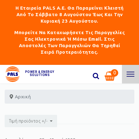
Η Εταιρεία PALS Α.Ε. Θα Παραμείνει Κλειστή
Από Το Σάββατο 8 Αυγούστου Έως Και Την
Κυριακή 23 Αυγούστου.
Μπορείτε Να Καταχωρήσετε Τις Παραγγελίες
Σας Ηλεκτρονικά Ή Μέσω Email. Στις
Αποστολές Των Παραγγελιών Θα Τηρηθεί
Σειρά Προτεραιότητας.
0
POWER & ENERGY
SOLUTIONS
Αρχική
Τιμή προϊόντος +/-