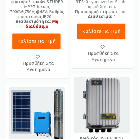
φωτοβολταϊκών STUDER
BTS-01 για inverter Studer
MPPT Ισχύος
σειρά Xtender.
7000W(750V)@48V. Βαθμός
Προσαρμόζει τη φόρτιση...
Διαθέσιμα:
1
προστασίας IP20....
Διαθεσιμότητα
:
Μη
διαθέσιμο
Καλέστε Για Τιμή
Καλέστε Για Τιμή
Προσθήκη Στα
Αγαπημένα
Προσθήκη Στα
Αγαπημένα
Κωδικός
: 06.06.0012