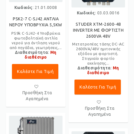
Κωδικός
: 21.01.0008
Κωδικός
: 03.03.0016
PSK2-7 C-SJ42 ΑΝΤΛΙΑ
STUDER XTM-2600-48
ΝΕΡΟΥ ΥΠΟΒΡΥΧΙΑ 5,5KW
INVERTER ME ΦΟΡΤΙΣΤΗ
PS9k C-SJ42-4 Υποβρύχια
2600VA 48V
φωτοβολταϊκή αντλία
νερού για άντληση νερού
Μετατροπέας τάσης DC-AC
από πηγάδια, γεωτρήσεις,...
2600VA/48V ημιτονικής
Διαθεσιμότητα
:
Μη
εξόδου με φορτιστή.
διαθέσιμο
Στιγμιαίο φορτίο
εκκίνησης...
Διαθεσιμότητα
:
Μη
Καλέστε Για Τιμή
διαθέσιμο
Καλέστε Για Τιμή
Προσθήκη Στα
Αγαπημένα
Προσθήκη Στα
Αγαπημένα