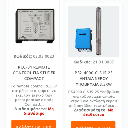
Κωδικός
: 03.03.0023
Κωδικός
: 21.01.0007
RCC-01 REMOTE
CONTROL ΓΙΑ STUDER
PS2-4000-C-SJ5-25
COMPACT
ΑΝΤΛΙΑ ΝΕΡΟΥ
ΥΠΟΒΡΥΧΙΑ 3,5KW
Το remote control RCC-01
επιτρέπει στο χρήστη να
PS4000 C-SJ5-25 Υποβρύχια
έχει τον έλεγχο των
φωτοβολταϊκή αντλία
μετατροπέων σειράς
νερού για άντληση νερού
Compact...
από πηγάδια, γεωτρήσεις,...
Διαθεσιμότητα
:
Μη
Διαθεσιμότητα
:
Μη
διαθέσιμο
διαθέσιμο
Καλέστε Για Τιμή