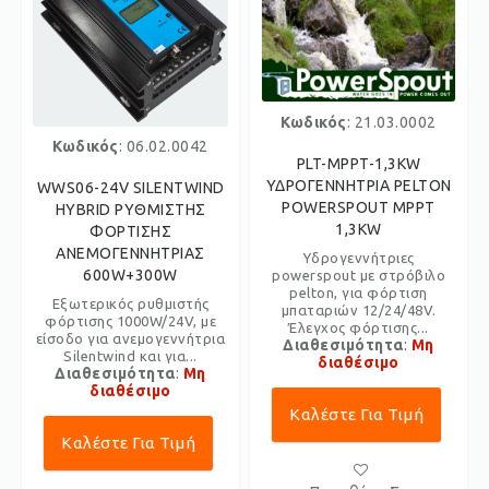
Κωδικός
: 21.03.0002
Κωδικός
: 06.02.0042
PLT-MPPT-1,3KW
ΥΔΡΟΓΕΝΝΗΤΡΙΑ PELTON
WWS06-24V SILENTWIND
POWERSPOUT MPPT
HYBRID ΡΥΘΜΙΣΤΗΣ
1,3KW
ΦΟΡΤΙΣΗΣ
ΑΝΕΜΟΓΕΝΝΗΤΡΙΑΣ
Υδρογεννήτριες
600W+300W
powerspout με στρόβιλο
pelton, για φόρτιση
Εξωτερικός ρυθμιστής
μπαταριών 12/24/48V.
φόρτισης 1000W/24V, με
Έλεγχος φόρτισης...
είσοδο για ανεμογεννήτρια
Διαθεσιμότητα
:
Μη
Silentwind και για...
διαθέσιμο
Διαθεσιμότητα
:
Μη
διαθέσιμο
Καλέστε Για Τιμή
Καλέστε Για Τιμή