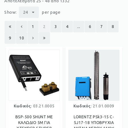
Αποτελέσματα 25 - 48 από 1332
Show:
24
per page
1
2
3
4
...
6
7
8
9
10
Κωδικός
: 03.21.0005
Κωδικός
: 21.01.0009
BSP-500 SHUNT ME
LORENTZ PSk3-15 C-
ΚΑΛΩΔΙΟ 5M ΓΙΑ
SJ17-18 ΥΠΟΒΡΥΧΙΑ