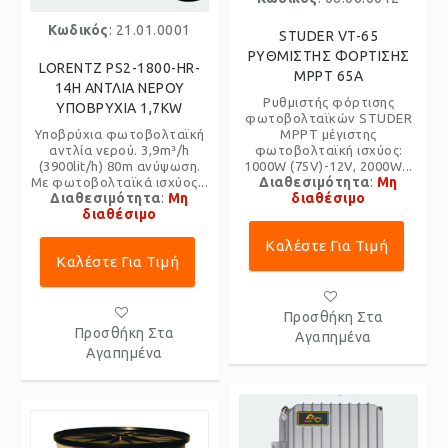
Κωδικός
: 21.01.0001
STUDER VT-65
ΡΥΘΜΙΣΤΗΣ ΦΟΡΤΙΣΗΣ
LORENTZ PS2-1800-HR-
MPPT 65A
14H ΑΝΤΛΙΑ ΝΕΡΟΥ
Ρυθμιστής φόρτισης
ΥΠΟΒΡΥΧΙΑ 1,7KW
φωτοβολταϊκών STUDER
Υποβρύχια φωτοβολταϊκή
MPPT μέγιστης
αντλία νερού. 3,9m³/h
φωτοβολταϊκή ισχύoς:
(3900lit/h) 80m ανύψωση.
1000W (75V)-12V, 2000W...
Διαθεσιμότητα
:
Μη
Με φωτοβολταϊκά ισχύος...
Διαθεσιμότητα
:
Μη
διαθέσιμο
διαθέσιμο
Καλέστε Για Τιμή
Καλέστε Για Τιμή
Προσθήκη Στα
Προσθήκη Στα
Αγαπημένα
Αγαπημένα