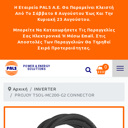
Η Εταιρεία PALS Α.Ε. Θα Παραμείνει Κλειστή
Από Το Σάββατο 8 Αυγούστου Έως Και Την
Κυριακή 23 Αυγούστου.
Μπορείτε Να Καταχωρήσετε Τις Παραγγελίες
Σας Ηλεκτρονικά Ή Μέσω Email. Στις
Αποστολές Των Παραγγελιών Θα Τηρηθεί
Σειρά Προτεραιότητας.
0
POWER & ENERGY
SOLUTIONS
Αρχική
INVERTER
PROJOY TSOL-MC200-G2 CONNECTOR